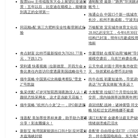
股票king 王传福股东大会上展望比亚迪前
通昭配资 最新 | “跑男”导演
景：五年以后，比亚迪在规模上，能够做
账号！
到真正的全球第一
海通众合 中国15个新一线城
长沙，杭州不敌成都，宁波无缘
同花顺e配 第三方肥料安全性毒理测试实
万银配资 宜宾城市体育文化
验
28.8亿还没完工，今年6月30
结构已封顶，明年6月建成投
地标
奇点财富 比特币最新报价为70261.77美
华夏理财 在俄军动用“榛树”
元，下跌3.2%
规模空袭后，乌克兰称袭击俄
荣利通 快看视频 | 拉新德里、开四方会，
云天华成 封面十周年集市收官
鲁比奥任内首访印度透露美国战略信号？
天，快抓紧机会攒币兑好物
领牛策略 中国第42次南极考察队“雪龙
尚牛在线 初夏短途热，导览讲
2”号凯旋
表达”与“真实体验”有多远？
集采优配 47岁河智苑西湖夜跑没人认！素
大发配资 拉锯37个月货拉拉
颜状态惊呆网友，这才是冻龄天花板？
交所，境内抽佣率连降两年押
领牛策略 “杭州六小龙”之一，IPO新进展
鼎冠优配 战神：诸神黄昏 符
略 轻松过女武神格娜不被虐
涨盈配 美加墨世界杯来袭，助手助力赛事
满江红配资 金建希法庭见尹
分享！彩友圈爆火！
情绪崩溃难忍泪水
新影宝 海湾国家能源出口B计划 应对霍尔
盘配资 自由现金流ETF（1592
木兹海峡封锁
升，持仓股国电南自、东方电