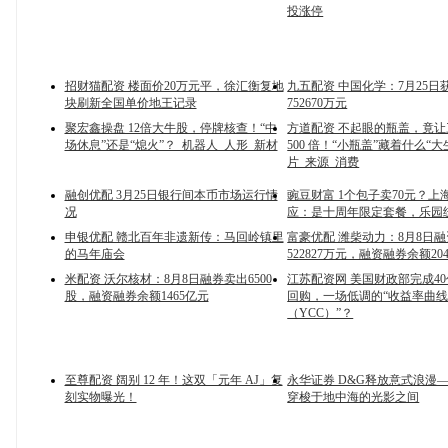
投涨停
招财猫配资 楼面价20万元平，徐汇衡复地
九五配资 中国化学：7月25日
块刷新全国单价地王记录
752670万元
聚宏鑫操盘 12倍大牛股，停牌核查！“中
方道配资 不起眼的瓶盖，竟
场休息”还是“熄火”？_机器人_人形_新材
500 倍！“小瓶盖”藏着什么“大
片_来源_消费
融创优配 3月25日银行间本币市场运行情
豌豆财富 1个包子卖70元？上
况
应：是十周年限定套餐，乐园
申银优配 赣北百年非遗新传：马回岭镇里
富豪优配 潍柴动力：8月8日
的马年庙会
522827万元，融资融券余额20
米配资 沃尔核材：8月8日融券卖出6500
江苏配资网 美国财政部完成4
股，融资融券余额1465亿元
回购，一场低调的“收益率曲
（YCC）”？
至尊配资 阔别 12 年！这双「元年 AJ」复
永华证券 D&G释放意式浪漫
刻实物曝光！
穿梭于地中海的光影之间