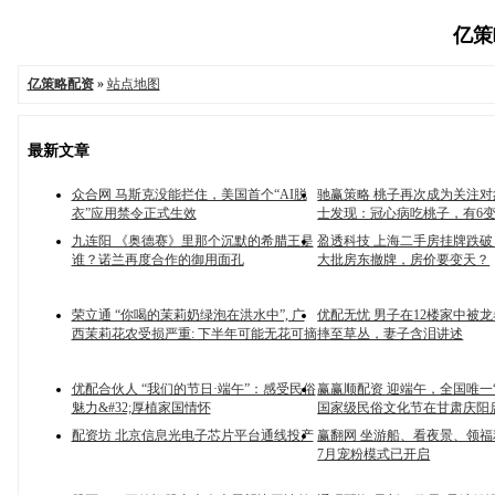
亿策略
亿策略配资
»
站点地图
最新文章
众合网 马斯克没能拦住，美国首个“AI脱
驰赢策略 桃子再次成为关注
衣”应用禁令正式生效
士发现：冠心病吃桃子，有6
九连阳 《奥德赛》里那个沉默的希腊王是
盈透科技 上海二手房挂牌跌破 
谁？诺兰再度合作的御用面孔
大批房东撤牌，房价要变天？
荣立通 “你喝的茉莉奶绿泡在洪水中”, 广
优配无忧 男子在12楼家中被龙
西茉莉花农受损严重: 下半年可能无花可摘
摔至草丛，妻子含泪讲述
优配合伙人 “我们的节日·端午”：感受民俗
赢赢顺配资 迎端午，全国唯一
魅力&#32;厚植家国情怀
国家级民俗文化节在甘肃庆阳
配资坊 北京信息光电子芯片平台通线投产
赢翻网 坐游船、看夜景、领
7月宠粉模式已开启