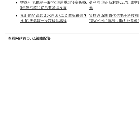
智选+ “氢能第一股”亿华通重组预案折戟,
盈利网 华正新材跌225%, 成交额
5年累亏超12亿后要紧缩发展
元
嘉汇优配 高盐废水总因 COD 超标被罚？
策略通 深圳市优信电子科技
换 IC 厌氧罐一次踩稳达标线
“爱心企业” 称号，助力公益救
查看网站首页:
亿策略配资