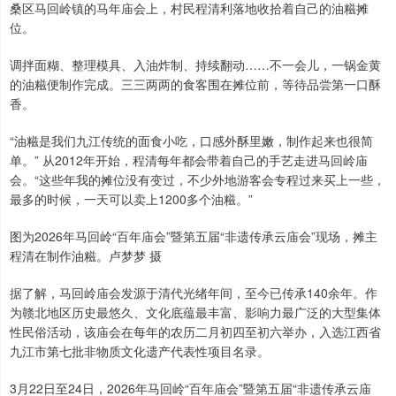
桑区马回岭镇的马年庙会上，村民程清利落地收拾着自己的油糍摊
位。
调拌面糊、整理模具、入油炸制、持续翻动……不一会儿，一锅金黄
的油糍便制作完成。三三两两的食客围在摊位前，等待品尝第一口酥
香。
“油糍是我们九江传统的面食小吃，口感外酥里嫩，制作起来也很简
单。” 从2012年开始，程清每年都会带着自己的手艺走进马回岭庙
会。“这些年我的摊位没有变过，不少外地游客会专程过来买上一些，
最多的时候，一天可以卖上1200多个油糍。”
图为2026年马回岭“百年庙会”暨第五届“非遗传承云庙会”现场，摊主
程清在制作油糍。卢梦梦 摄
据了解，马回岭庙会发源于清代光绪年间，至今已传承140余年。作
为赣北地区历史最悠久、文化底蕴最丰富、影响力最广泛的大型集体
性民俗活动，该庙会在每年的农历二月初四至初六举办，入选江西省
九江市第七批非物质文化遗产代表性项目名录。
3月22日至24日，2026年马回岭“百年庙会”暨第五届“非遗传承云庙