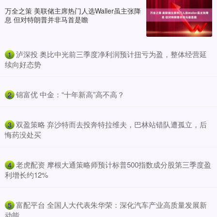
万全之策 美联储主席热门人选Waller虽主张降
息 但对特朗普并非马首是瞻
​泸深投 奥比中光前三季度净利润预计扭亏为盈，整体经营延
1
续向好态势
​锦富优 中金：“十年新高”高不高？
2
​双盈策略 弃沙特而去投奔特拉维夫，巴林站错队遭孤立，后
3
悔药没处买
​老虎配资 摩根大通策略师预计标普500指数成分股第三季度盈
4
利增长约12%
​富配平台 全国人大代表朱华荣：深化汽车产业高质量发展新
5
动能