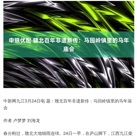
中新网九江3月24日电 题：赣北百年非遗新传：马回岭镇里的马年庙
会
作者 卢梦梦 刘海龙
春分刚过，赣北大地细雨连绵。24日一早，在庐山脚下，江西九江柴