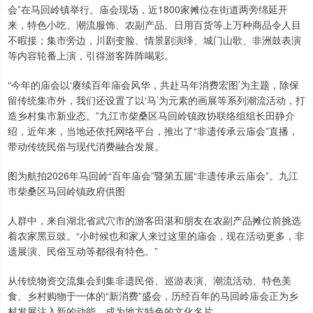
会”在马回岭镇举行。庙会现场，近1800家摊位在街道两旁绵延开
来，特色小吃、潮流服饰、农副产品、日用百货等上万种商品令人目
不暇接；集市旁边，川剧变脸、情景剧演绎、城门山歌、非洲鼓表演
等内容轮番上演，引得游客阵阵喝彩。
“今年的庙会以‘赓续百年庙会风华，共赴马年消费宏图’为主题，除保
留传统集市外，我们还设置了以‘马’为元素的画展等系列潮流活动，打
造乡村集市新业态。”九江市柴桑区马回岭镇政协联络组组长田静介
绍，近年来，当地还依托网络平台，推出了“非遗传承云庙会”直播，
带动传统民俗与现代消费融合发展。
图为航拍2026年马回岭“百年庙会”暨第五届“非遗传承云庙会”。九江
市柴桑区马回岭镇政府供图
人群中，来自湖北省武穴市的游客田湛和朋友在农副产品摊位前挑选
着农家黑豆豉。“小时候也和家人来过这里的庙会，现在活动更多，非
遗展演、民俗互动等都很有特色。”
从传统物资交流集会到集非遗民俗、巡游表演、潮流活动、特色美
食、乡村购物于一体的“新消费”盛会，历经百年的马回岭庙会正为乡
村发展注入新的动能，成为地方特色的文化名片。