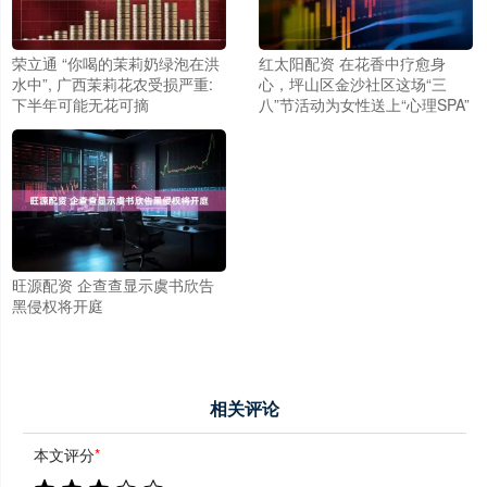
荣立通 “你喝的茉莉奶绿泡在洪
红太阳配资 在花香中疗愈身
水中”, 广西茉莉花农受损严重:
心，坪山区金沙社区这场“三
下半年可能无花可摘
八”节活动为女性送上“心理SPA”
旺源配资 企查查显示虞书欣告
黑侵权将开庭
相关评论
本文评分
*