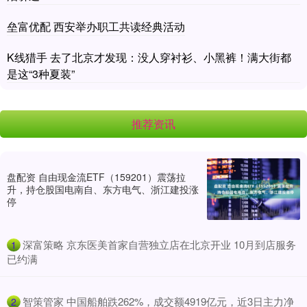
垒富优配 西安举办职工共读经典活动
K线猎手 去了北京才发现：没人穿衬衫、小黑裤！满大街都
是这“3种夏装”
推荐资讯
盘配资 自由现金流ETF（159201）震荡拉
升，持仓股国电南自、东方电气、浙江建投涨
停
​深富策略 京东医美首家自营独立店在北京开业 10月到店服务
1
已约满
​智策管家 中国船舶跌262%，成交额4919亿元，近3日主力净
2