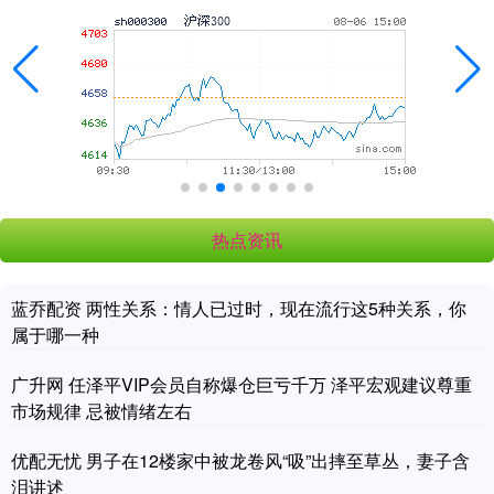
热点资讯
蓝乔配资 两性关系：情人已过时，现在流行这5种关系，你
属于哪一种
广升网 任泽平VIP会员自称爆仓巨亏千万 泽平宏观建议尊重
市场规律 忌被情绪左右
优配无忧 男子在12楼家中被龙卷风“吸”出摔至草丛，妻子含
泪讲述