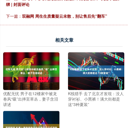
绑 | 封面评论
下一篇：
双融网 周生生质量疑云未散，别让售后先“翻车”
相关文章
优配无忧 男子在12楼家中被龙
K线猎手 去了北京才发现：没人
卷风“吸”出摔至草丛，妻子含泪
穿衬衫、小黑裤！满大街都是
讲述
这“3种夏装”