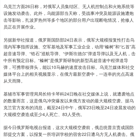
乌克兰方面26日称，对俄军人员集结区、无人机控制点和火炮系统等
设施发动袭击。此外，乌能源部当天称，受战事冲突及能源设施遭炮
击等影响，扎波罗热州等多个地区的部分用户出现断电情况，抢修人
员正在开展作业。
另据新华社报道，俄罗斯国防部24日表示，俄军大规模报复性打击乌
境内军事指挥设施、空军基地及军事工业企业，动用“榛树”和“匕首”高
超音速导弹、“锆石”巡航导弹、“伊斯坎德尔”弹道导弹以及无人机，击
中所有预定目标。“榛树”是俄罗斯研制的新型高超音速中程弹道导
弹，可携带核弹头，能以10马赫的速度攻击目标。乌克兰媒体和社交
媒体平台上的相关视频显示，在俄方最新空袭中，一连串的光点高速
从天而降。
基辅市军事管理局局长特卡琴科24日晚在社交媒体上说，就遭袭地点
的数量而言，这是俄乌冲突爆发以来俄方发动的最大规模空袭。据乌
克兰官方发布的消息，截至24日中午，俄军23日晚至24日凌晨发动的
大规模空袭造成至少4人死亡、83人受伤。
据今日俄罗斯电视台报道，这次大规模空袭前，俄总统普京责成国防
部提交方案，以报复一所培训学校的宿舍22日遭乌方无人机袭击。俄