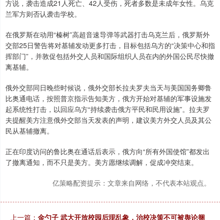
方说，袭击造成21人死亡、42人受伤，死者多数是未成年女性。乌克
兰军方则否认袭击学校。
在俄罗斯在动用“榛树”高超音速导弹等武器打击乌克兰后，俄罗斯外
交部25日警告将对基辅发动更多打击，目标包括乌方的“决策中心和指
挥部门”，并敦促包括外交人员和国际组织人员在内的外国公民尽快撤
离基辅。
俄外交部同日晚些时候说，俄外交部长拉夫罗夫当天与美国国务卿鲁
比奥通电话，按照普京指示告知美方，俄方开始对基辅的军事设施发
起系统性打击，以回应乌方“持续袭击俄方平民和民用设施”。拉夫罗
夫提醒美方注意俄外交部当天发表的声明，建议美方外交人员及其公
民从基辅撤离。
正在印度访问的鲁比奥在通话后表示，俄方向“所有外国使馆”都发出
了撤离通知，而不只是美方。美方愿继续调解，促成冲突结束。
亿策略配资提示：文章来自网络，不代表本站观点。
上一篇：
金勺子 武大开放校园后现乱象，治校决策不可被舆论捆