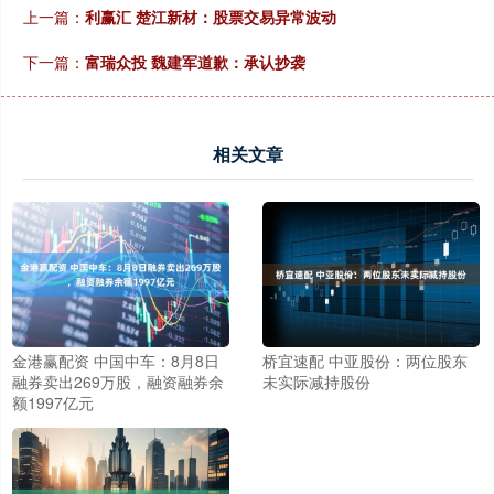
上一篇：
利赢汇 楚江新材：股票交易异常波动
下一篇：
富瑞众投 魏建军道歉：承认抄袭
相关文章
金港赢配资 中国中车：8月8日
桥宜速配 中亚股份：两位股东
融券卖出269万股，融资融券余
未实际减持股份
额1997亿元