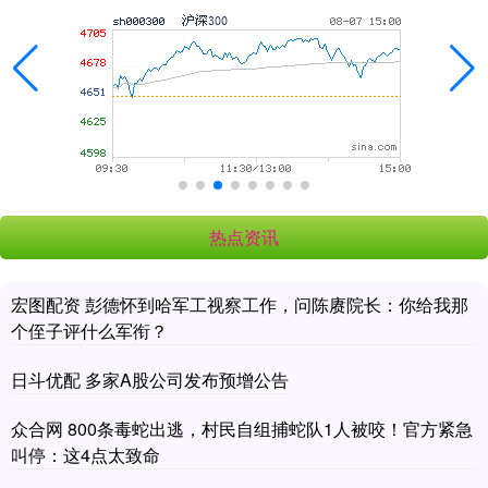
热点资讯
宏图配资 彭德怀到哈军工视察工作，问陈赓院长：你给我那
个侄子评什么军衔？
日斗优配 多家A股公司发布预增公告
众合网 800条毒蛇出逃，村民自组捕蛇队1人被咬！官方紧急
叫停：这4点太致命