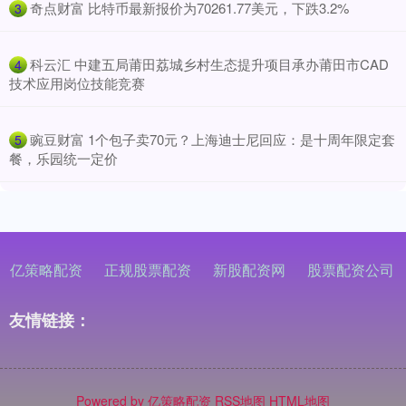
​奇点财富 比特币最新报价为70261.77美元，下跌3.2%
3
​科云汇 中建五局莆田荔城乡村生态提升项目承办莆田市CAD
4
技术应用岗位技能竞赛
​豌豆财富 1个包子卖70元？上海迪士尼回应：是十周年限定套
5
餐，乐园统一定价
亿策略配资
正规股票配资
新股配资网
股票配资公司
友情链接：
Powered by
亿策略配资
RSS地图
HTML地图