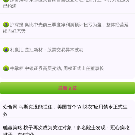
已约满
​泸深投 奥比中光前三季度净利润预计扭亏为盈，整体经营延
3
续向好态势
​利赢汇 楚江新材：股票交易异常波动
4
​牛掌柜 中银证券高层变动, 周权正式出任董事长
5
最新文章
众合网 马斯克没能拦住，美国首个“AI脱衣”应用禁令正式生
效
驰赢策略 桃子再次成为关注对象！多名院士发现：冠心病吃
桃子，有6变化