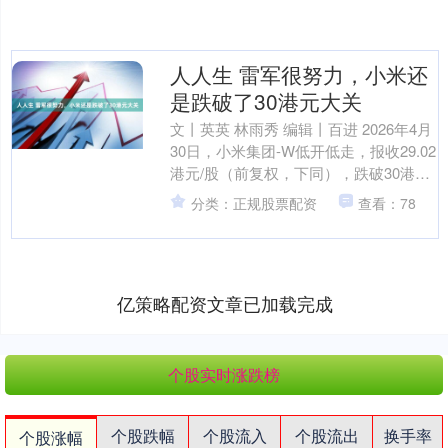
人人生 雷军很努力，小米还
是跌破了30港元大关
文丨英英 林雨秀 编辑丨百进 2026年4月
30日，小米集团-W低开低走，报收29.02
港元/股（前复权，下同），跌破30港元/
股整数关口。较2025年6月61....
分类：正规股票配资
查看：78
亿策略配资文章已加载完成
个股实时涨跌榜
个股跌幅
个股流入
个股流出
换手率
个股涨幅