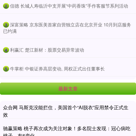
​信德 长城人寿临沂中支开展“中药香珠”手作客服节系列活动
2
​深富策略 京东医美首家自营独立店在北京开业 10月到店服务
3
已约满
​利赢汇 楚江新材：股票交易异常波动
4
​牛掌柜 中银证券高层变动, 周权正式出任董事长
5
最新文章
众合网 马斯克没能拦住，美国首个“AI脱衣”应用禁令正式生
效
驰赢策略 桃子再次成为关注对象！多名院士发现：冠心病吃
桃子，有6变化