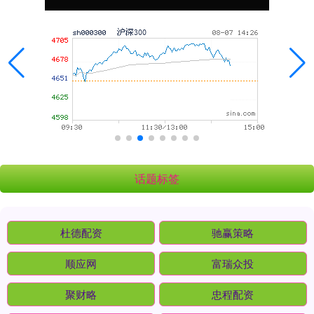
话题标签
杜德配资
驰赢策略
顺应网
富瑞众投
聚财略
忠程配资