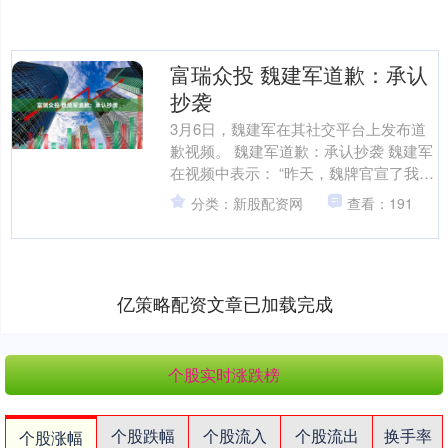
富瑞众投 魏建军道歉：承认
抄袭
3月6日，魏建军在其社交平台上发布道
歉视频。 魏建军道歉：承认抄袭 魏建军
在视频中表示： “昨天，魏牌官宣了我作
为V9X的代言人，并发了一张海报，细心
分类：新股配资网
查看：191
的网友发现....
亿策略配资文章已加载完成
个股实时涨跌榜
个股跌幅
个股流入
个股流出
换手率
个股涨幅