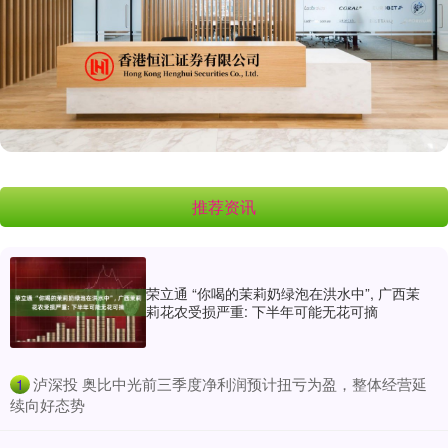
推荐资讯
荣立通 “你喝的茉莉奶绿泡在洪水中”, 广西茉
莉花农受损严重: 下半年可能无花可摘
​泸深投 奥比中光前三季度净利润预计扭亏为盈，整体经营延
1
续向好态势