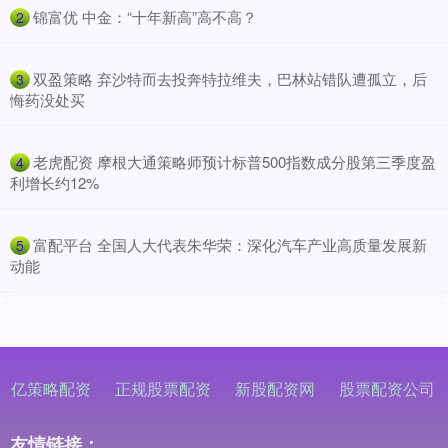
​锦富优 中金：“十年新高”高不高？
2
​双盈策略 弃沙特而去投奔特拉维夫，巴林站错队遭孤立，后
3
悔药没处买
​老虎配资 摩根大通策略师预计标普500指数成分股第三季度盈
4
利增长约12%
​富配平台 全国人大代表朱华荣：深化汽车产业高质量发展新
5
动能
亿策略配资
正规股票配资
新股配资网
股票配资公司
友情链接：